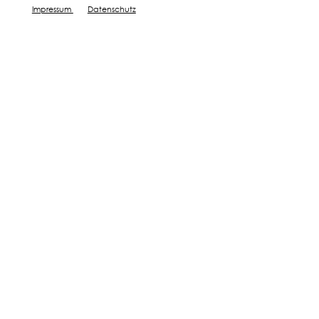
Impressum
Datenschutz
Bester Start mit Bodenprobe
Details zur Bodenzusammensetzung
Zertifizierte Nährstoffanalyse
Wirkungsvolle Tipps
JETZT BOX BESTELLEN