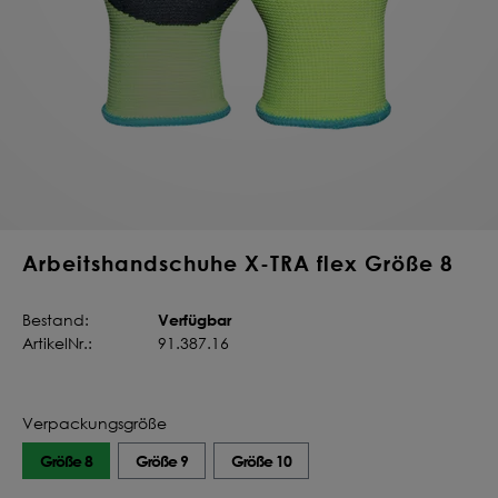
Deine Saat-
Mischung
konfigurieren
QUALITÄT VOM PROFI
INDIVIDUELL FÜR DICH
JETZT KONFIGURIEREN
Arbeitshandschuhe X-TRA flex Größe 8
Verfügbar
Bestand:
ArtikelNr.:
91.387.16
Verpackungsgröße
Größe 8
Größe 9
Größe 10