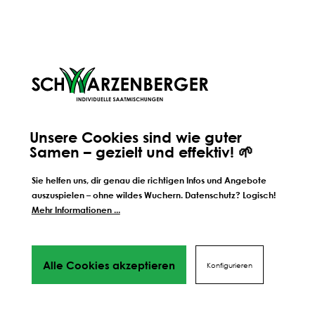
Weitere Schritte zum
perfekten Ergebnis
Wir führen dich Schritt für Schrift durch alles Phasen
bis hin
zu deinem perfekten Ergebnis, von Profis mit Tipps,
Videos
und vielen Mehr! Weiter geht's!
Unsere Cookies sind wie guter
SÄEN
DÜNGEN
Samen – gezielt und effektiv! 🌱
SCHÜTZEN
Sie helfen uns, dir genau die richtigen Infos und Angebote
auszuspielen – ohne wildes Wuchern. Datenschutz? Logisch!
Mehr Informationen ...
Alle Cookies akzeptieren
Konfigurieren