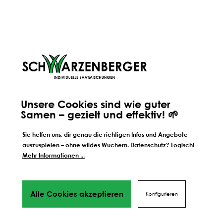
Weitere Schritte zum
perfekten Ergebnis
Wir führen dich Schritt für Schrift durch alles Phasen
bis hin
zu deinem perfekten Ergebnis, von Profis mit Tipps,
Videos
und vielen Mehr! Weiter geht's!
Unsere Cookies sind wie guter
SÄEN
DÜNGEN
Samen – gezielt und effektiv! 🌱
Sie helfen uns, dir genau die richtigen Infos und Angebote
SCHÜTZEN
auszuspielen – ohne wildes Wuchern. Datenschutz? Logisch!
Mehr Informationen ...
Alle Cookies akzeptieren
Konfigurieren