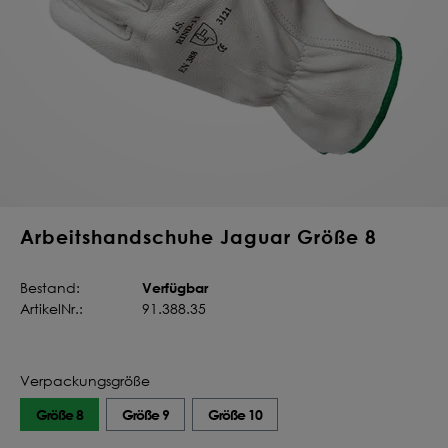
Deine Saat-
Mischung
konfigurieren
QUALITÄT VOM PROFI
INDIVIDUELL FÜR DICH
JETZT KONFIGURIEREN
Arbeitshandschuhe Jaguar Größe 8
Verfügbar
Bestand:
ArtikelNr.:
91.388.35
Verpackungsgröße
Größe 8
Größe 9
Größe 10