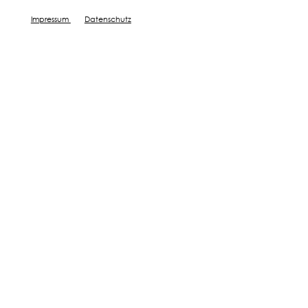
Impressum
Datenschutz
Bester Start mit Bodenprobe
Details zur Bodenzusammensetzung
Zertifizierte Nährstoffanalyse
Wirkungsvolle Tipps
JETZT BOX BESTELLEN