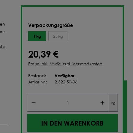
NFIGURIEREN
len
Verpackungsgröße
enz.
1 kg
25 kg
hr
20,39 €
Preise inkl. MwSt. zzgl. Versandkosten
Verfügbar
Bestand:
ArtikelNr.:
2.322.50-06
kg
IN DEN WARENKORB