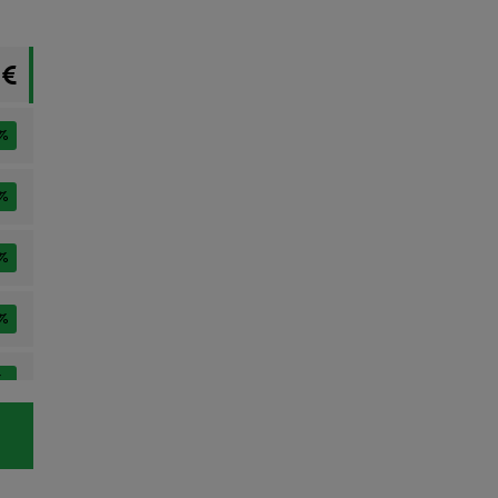
 €
%
%
%
%
%
%