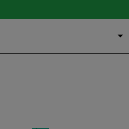
%
%
%
%
%
%
%
%