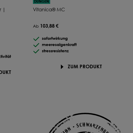
DÜNGEN
r |
Vitanica® MC
103,88 €
Ab
sofortwirkung
meeresalgenkraft
stressresistenz
tivität
ZUM PRODUKT
DUKT