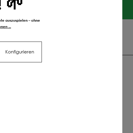
! 🌱
6,47 €
Ab
175
kg
-68.3
bote auszuspielen – ohne
nen ...
6,41 €
Ab
200
kg
-68.6
FTEN
6,36 €
Ab
225
kg
-68.8
Konfigurieren
6,32 €
Ab
250
kg
-69
hützen &
6,29 €
Ab
275
kg
-69.2
6,36 €
Ab
300
kg
-68.8
6,33 €
Ab
325
kg
-69
NUR NOCH KURZ
6,30 €
Ab
350
kg
-69.1