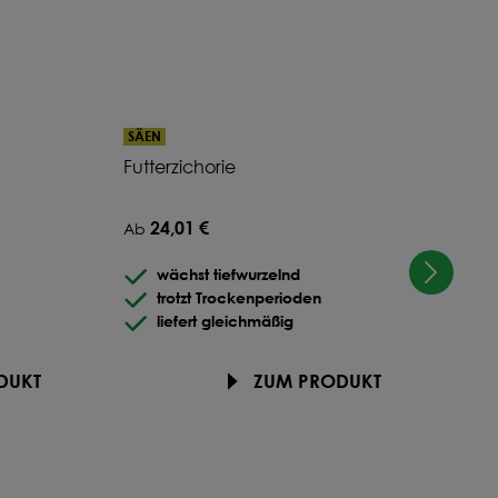
SÄEN
PFL
Futterzichorie
Cres
Kle
24,01 €
Ab
101,
wächst tiefwurzelnd
trotzt Trockenperioden
liefert gleichmäßig
DUKT
ZUM PRODUKT