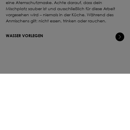
eine Atemschutzmaske. Achte darauf, dass dein
Mischplatz sauber ist und ausschließlich für diese Arbeit
vorgesehen wird – niemals in der Küche. Während des
Anmischens gilt: nicht essen, trinken oder rauchen.
WASSER VORLEGEN