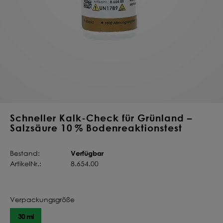
Deine Saat-
Mischung
konfigurieren
QUALITÄT VOM PROFI
INDIVIDUELL FÜR DICH
JETZT KONFIGURIEREN
Schneller Kalk-Check für Grünland –
Salzsäure 10 % Bodenreaktionstest
Verfügbar
Bestand:
ArtikelNr.:
8.654.00
Verpackungsgröße
30 ml