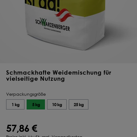
Deine Saat-
Mischung
konfigurieren
QUALITÄT VOM PROFI
INDIVIDUELL FÜR DICH
JETZT KONFIGURIEREN
Schmackhafte Weidemischung für
vielseitige Nutzung
Verpackungsgröße
1 kg
5 kg
10 kg
25 kg
57,86 €
Preise inkl. MwSt. zzgl. Versandkosten