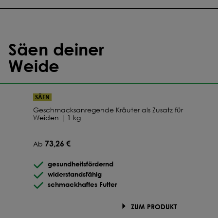
44,32 €
Ab
45
Sack
-23.4
%
44,11 €
Ab
50
Sack
-23.8
%
Säen deiner
Weide
SÄEN
Geschmacksanregende Kräuter als Zusatz für
Weiden | 1 kg
73,26 €
Ab
gesundheitsfördernd
widerstandsfähig
schmackhaftes Futter
ZUM PRODUKT