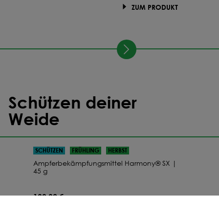
ZUM PRODUKT
Schützen deiner
Weide
SCHÜTZEN
FRÜHLING
HERBST
Ampferbekämpfungsmittel Harmony® SX |
45 g
130,32 €
schnelle Wirkung