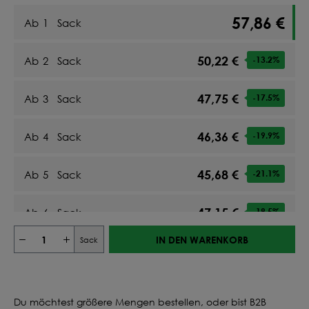
57,86 €
Ab
1
Sack
50,22 €
Ab
2
Sack
-13.2
%
47,75 €
Ab
3
Sack
-17.5
%
46,36 €
Ab
4
Sack
-19.9
%
45,68 €
Ab
5
Sack
-21.1
%
47,15 €
Ab
6
Sack
-18.5
%
IN DEN WARENKORB
Sack
46,44 €
Ab
7
Sack
-19.7
%
46,00 €
Ab
8
Sack
-20.5
%
Du möchtest größere Mengen bestellen, oder bist B2B