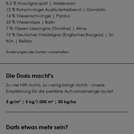
8.5 % Knaulgras spät | Aldebaran
12 % Rotschwingel Ausläufertreibend | Gondolin
14 % Wiesenschwingel | Pardus
25 % Wiesenrispe | Balin
7 % Wiesen-Lieschgras (Timothe) | Alma
15 % Deutsches Weidelgras (Englisches Raygras) | 2n
früh | Belida
7.5 % Hornklee | Leo
Änderungen der Sorten vorbehalten
11 % Weißklee | Klondike
Die Dosis macht's
Zu viel hilft nichts, zu wenig bringt nichts - unsere
Empfehlung für die perfekte Aufwandsmenge lautet
3 gr/m² | 3 kg/1.000 m² | 30 kg/ha
Darfs etwas mehr sein?