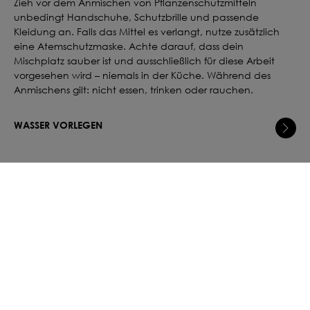
Zieh vor dem Anmischen von Pflanzenschutzmitteln
unbedingt Handschuhe, Schutzbrille und passende
Kleidung an. Falls das Mittel es verlangt, nutze zusätzlich
eine Atemschutzmaske. Achte darauf, dass dein
Mischplatz sauber ist und ausschließlich für diese Arbeit
vorgesehen wird – niemals in der Küche. Während des
Anmischens gilt: nicht essen, trinken oder rauchen.
WASSER VORLEGEN