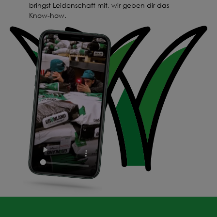
bringst Leidenschaft mit, wir geben dir das
Deine Saat-
Know-how.
Mischung
konfigurieren
QUALITÄT VOM PROFI
INDIVIDUELL FÜR DICH
JETZT KONFIGURIEREN