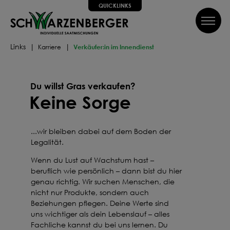
QUICKLINKS
inhalt springen
QUICKLINKS
Links
Karriere
Verkäufer:in im Innendienst
Alle Schritte zum Erfolg, wir helfen dir dabei!
SUCHE
Wir führen dich Schritt für Schritt durch alle Phasen bis hin
Du willst Gras verkaufen?
zum perfekten Ergebnis, von Profis mit Tipps, Videos und
Keine Sorge
vielem Mehr! Weiter geht's!
SAATGUT
DÜNGEN
...wir bleiben dabei auf dem Boden der
Legalität.
PFLEGEN
SCHÜTZEN
Wenn du Lust auf Wachstum hast –
beruflich wie persönlich – dann bist du hier
genau richtig. Wir suchen Menschen, die
Können wir dir weiterhelfen?
nicht nur Produkte, sondern auch
Kontakt
FAQ
Über uns
Newsletter
Beziehungen pflegen. Deine Werte sind
uns wichtiger als dein Lebenslauf – alles
Fachliche kannst du bei uns lernen. Du