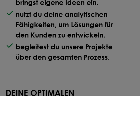
bringst
eigene Ideen ein
.
nutzt du deine analytischen
Fähigkeiten, um
Lösungen für
den Kunden
zu entwickeln.
begleitest du unsere Projekte
über den gesamten Prozess.
DEINE OPTIMALEN
WACHSTUMSBEDINGUNGEN
Sichere dir stabiles Gehalt ohne
Verkaufsdruck
Bei uns verdienst du unabhängig von Provisionen. Dein
Einkommen ist stabil, fair und gibt dir die Sicherheit,