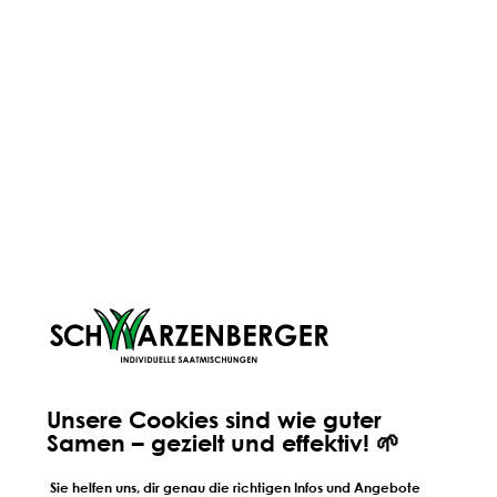
Kurzes telefonisches Kennenlernen
Werte-Check mit Markus
Schwarzenberger
Kompetenz-Check mit dem Team
Probearbeiten und Team
kennenlernen
Willkommen im Team!
JETZT STARTEN
Unsere Cookies sind wie guter
Samen – gezielt und effektiv! 🌱
Sie helfen uns, dir genau die richtigen Infos und Angebote