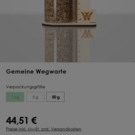
Deine Saat-
Mischung
konfigurieren
QUALITÄT VOM PROFI
INDIVIDUELL FÜR DICH
JETZT KONFIGURIEREN
Gemeine Wegwarte
Verpackungsgröße
1 kg
5 g
50 g
44,51 €
Preise inkl. MwSt. zzgl. Versandkosten