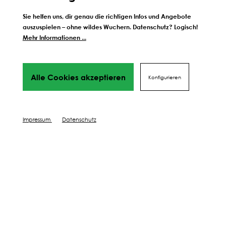
Sie helfen uns, dir genau die richtigen Infos und Angebote
auszuspielen – ohne wildes Wuchern. Datenschutz? Logisch!
Mehr Informationen ...
Weitere Schritte zum
perfekten Ergebnis
Alle Cookies akzeptieren
Konfigurieren
Wir führen dich Schritt für Schritt durch alles Phasen
bis hin
zu deinem perfekten Ergebnis, von Profis mit Tipps,
Videos
Impressum
Datenschutz
und vielen Mehr! Weiter geht's!
DÜNGEN
SCHÜTZEN
PFLEGEN