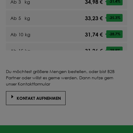
34,98 €
Ab
3
kg
-21.4
%
33,23 €
Ab
5
kg
-25.3
%
31,74 €
Ab
10
kg
-28.7
%
31,26 €
Ab
15
kg
-29.8
%
30,97 €
Ab
20
kg
-30.4
%
Du möchtest größere Mengen bestellen, oder bist B2B
Partner oder willst es gerne werden. Dann nutze gern
31,29 €
Ab
25
kg
-29.7
%
unser Kontaktformular
KONTAKT AUFNEHMEN
31,11 €
Ab
30
kg
-30.1
%
30,97 €
Ab
35
kg
-30.4
%
30,86 €
Ab
40
kg
-30.7
%