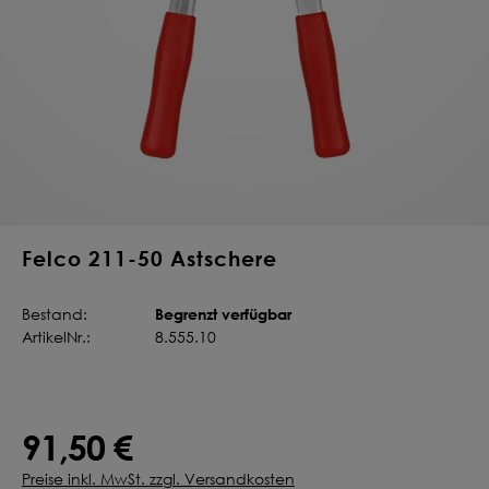
Deine Saat-
Mischung
konfigurieren
QUALITÄT VOM PROFI
INDIVIDUELL FÜR DICH
JETZT KONFIGURIEREN
Felco 211-50 Astschere
Begrenzt verfügbar
Bestand:
ArtikelNr.:
8.555.10
91,50 €
Preise inkl. MwSt. zzgl. Versandkosten