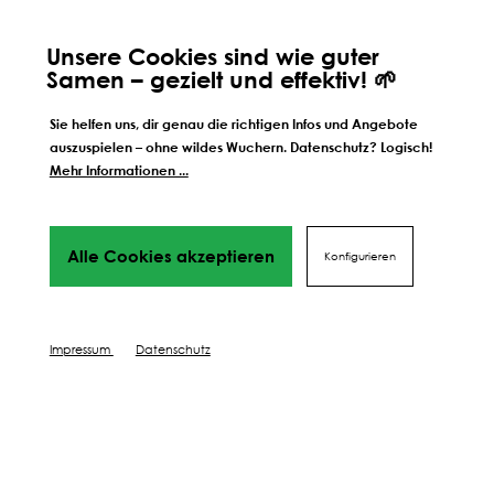
zu deinem perfekten Ergebnis, von Profis mit Tipps,
Videos
Unsere Cookies sind wie guter
und vielen Mehr! Weiter geht's!
Samen – gezielt und effektiv! 🌱
SÄEN
DÜNGEN
Sie helfen uns, dir genau die richtigen Infos und Angebote
auszuspielen – ohne wildes Wuchern. Datenschutz? Logisch!
SCHÜTZEN
Mehr Informationen ...
Alle Cookies akzeptieren
Konfigurieren
Impressum
Datenschutz