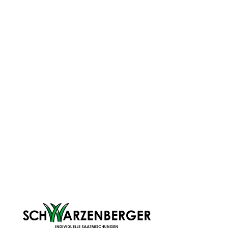
Deine Weide sieht auf den ersten
Der Nachbar verle
Blick gut aus. Trotzdem wird das
Freitag und mäht
Gras jedes Jahr lückiger,
schon die erste Ka
Trockenphasen setzen stark zu und
gerade, deinen R
die gewünschte Futterqualität
anzulegen, und fra
bleibt aus. Du suchst die Ursache
es wirklich nur um
im Saatgut oder Dünger. Oft liegt
Geschwindigkeit? 
BESUCHE UNSEREN BLOG
sie deutlich tiefer – im Boden.
liegt oft tiefer als
Weitere Schritte zum
perfekten Ergebnis
Wir führen dich Schritt für Schrift durch alles Phasen
bis hin