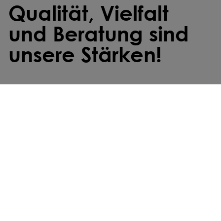
Qualität, Vielfalt
und Beratung sind
unsere Stärken!
Individuell gemischt
Wir stellen deine Saatmischung individuell
zusammen – exakt abgestimmt auf deine
Anforderungen und Standortbedingungen.
Kostenfreier Versand
Deine Bestellung ist innerhalb von zwei bis
drei Werktagen bei dir – ab einem
Bestellwert von 49 € liefern wir kostenfrei.