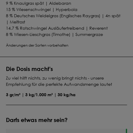
9 % Knaulgras spät | Aldebaran
15 % Wiesenschwingel | Hyperbola
8 % Deutsches Weidelgras (Englisches Raygras) | 4n spät
| Melfrost
14.7 % Rotschwingel Ausläufertreibend | Reverent
8 % Wiesen-Lieschgras (Timothe) | Summergraze
19.8 % Wiesenrispe | Chester
Änderungen der Sorten vorbehalten
4.5 % Weißklee kleinblättrig | Rivendel
3 % Rotklee | Callisto
2.5 % Schwedenklee | Aurora
6.5 % Hornklee | Leo
Die Dosis macht's
4.5 % Goldhafer | Trisett
Zu viel hilft nichts, zu wenig bringt nichts - unsere
Empfehlung für die perfekte Aufwandsmenge lautet
3 gr/m² | 3 kg/1.000 m² | 30 kg/ha
Darfs etwas mehr sein?