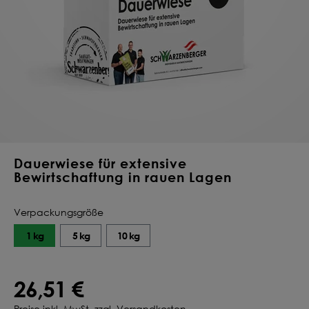
Deine Saat-
Mischung
konfigurieren
QUALITÄT VOM PROFI
INDIVIDUELL FÜR DICH
JETZT KONFIGURIEREN
Dauerwiese für extensive
Bewirtschaftung in rauen Lagen
Verpackungsgröße
1 kg
5 kg
10 kg
26,51 €
Preise inkl. MwSt. zzgl. Versandkosten