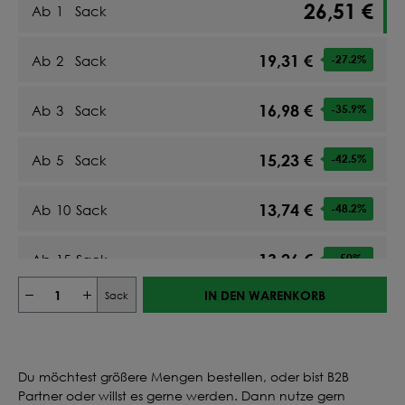
26,51 €
Ab
1
Sack
19,31 €
Ab
2
Sack
-27.2
%
16,98 €
Ab
3
Sack
-35.9
%
15,23 €
Ab
5
Sack
-42.5
%
13,74 €
Ab
10
Sack
-48.2
%
13,26 €
Ab
15
Sack
-50
%
IN DEN WARENKORB
Sack
12,97 €
Ab
20
Sack
-51.1
%
13,29 €
Ab
25
Sack
-49.9
%
Du möchtest größere Mengen bestellen, oder bist B2B
Partner oder willst es gerne werden. Dann nutze gern