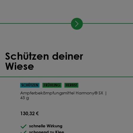
Schützen deiner
Wiese
SCHÜTZEN
FRÜHLING
HERBST
Ampferbekämpfungsmittel Harmony® SX |
45 g
130,32 €
schnelle Wirkung
schonend zu Klee