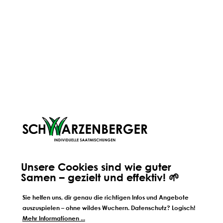
ORIGINALE HANDWERKSMISCHUNG
AUS TIROL
Alle unsere Mischungen werden von uns persönlich seit
jeher an unserem Standort in Völs in Tirol hergestellt.
Deshalb wissen wir auch ganz genau, wie unsere
Mischungen zusammengestellt sind - und wir wissen auch,
woher ihre einzelnen Bestandteile kommen. Warum wir
nach wir vor auf persönliche und regionale Handarbeit
setzen?
Unsere Cookies sind wie guter
Wissen, Tipps und mehr:
Samen – gezielt und effektiv! 🌱
Mit unseren Know How
Sie helfen uns, dir genau die richtigen Infos und Angebote
funktionierts!
auszuspielen – ohne wildes Wuchern. Datenschutz? Logisch!
Mehr Informationen ...