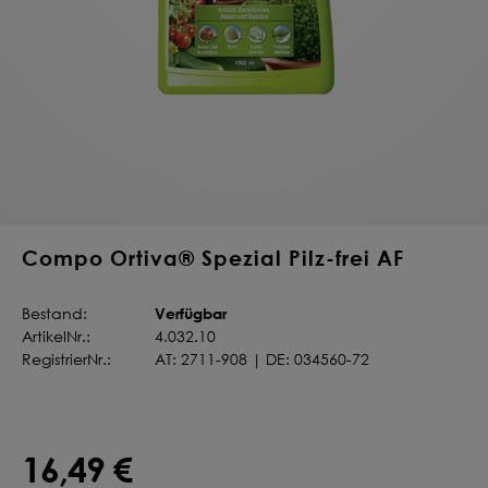
Deine Saat-
Mischung
konfigurieren
QUALITÄT VOM PROFI
INDIVIDUELL FÜR DICH
JETZT KONFIGURIEREN
Compo Ortiva® Spezial Pilz-frei AF
Verfügbar
Bestand:
ArtikelNr.:
4.032.10
RegistrierNr.:
AT: 2711-908 | DE: 034560-72
16,49 €