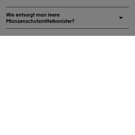
Wie entsorgt man leere
Pflanzenschutzmittelkanister?
Schritt für Schritt zum Erfolg:
So funktionierts
Wichtig:
Verbindliche Hinweise zur sicheren
Anwendung findest du immer in der
Sicherheitsanleitung und im Beipackzettel der
Verpackung. Diese Angaben sind rechtlich
bindend und haben stets Vorrang.