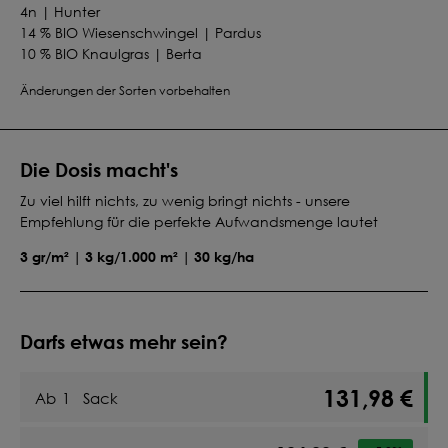
4n | Hunter
14 % BIO Wiesenschwingel | Pardus
10 % BIO Knaulgras | Berta
26 % BIO Rotklee | Callisto
Änderungen der Sorten vorbehalten
5 % Bio Weißklee | Hebe
Die Dosis macht's
Zu viel hilft nichts, zu wenig bringt nichts - unsere
Empfehlung für die perfekte Aufwandsmenge lautet
3 gr/m² | 3 kg/1.000 m² | 30 kg/ha
Darfs etwas mehr sein?
131,98 €
Ab
1
Sack