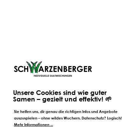
ORIGINALE HANDWERKSMISCHUNG
AUS TIROL
Alle unsere Mischungen werden von uns persönlich seit
jeher an unserem Standort in Völs in Tirol hergestellt.
Deshalb wissen wir auch ganz genau, wie unsere
Mischungen zusammengestellt sind - und wir wissen auch,
woher ihre einzelnen Bestandteile kommen. Warum wir
Unsere Cookies sind wie guter
nach wir vor auf persönliche und regionale Handarbeit
Samen – gezielt und effektiv! 🌱
setzen?
Sie helfen uns, dir genau die richtigen Infos und Angebote
auszuspielen – ohne wildes Wuchern. Datenschutz? Logisch!
Mehr Informationen ...