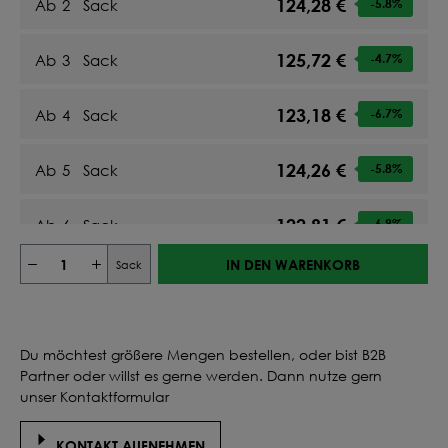
124,28 €
Ab
2
Sack
-5.8
%
125,72 €
Ab
3
Sack
-4.7
%
123,18 €
Ab
4
Sack
-6.7
%
124,26 €
Ab
5
Sack
-5.8
%
122,81 €
Ab
6
Sack
-6.9
%
IN DEN WARENKORB
Sack
123,64 €
Ab
7
Sack
-6.3
%
122,63 €
Ab
8
Sack
-7.1
%
Du möchtest größere Mengen bestellen, oder bist B2B
Partner oder willst es gerne werden. Dann nutze gern
123,29 €
Ab
9
Sack
-6.6
%
unser Kontaktformular
122,52 €
KONTAKT AUFNEHMEN
Ab
10
Sack
-7.2
%