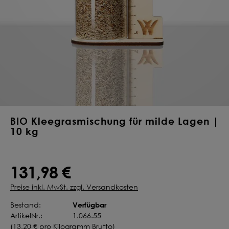
Deine Saat-
Mischung
konfigurieren
QUALITÄT VOM PROFI
INDIVIDUELL FÜR DICH
JETZT KONFIGURIEREN
BIO Kleegrasmischung für milde Lagen |
10 kg
131,98 €
Preise inkl. MwSt. zzgl. Versandkosten
Verfügbar
Bestand:
ArtikelNr.:
1.066.55
(
13,20 €
pro Kilogramm Brutto)