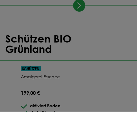
Schützen BIO
Grünland
SCHÜTZEN
Amalgerol Essence
199,00 €
aktiviert Boden
stärkt Wurzeln
schützt Pflanzen
ZUM PRODUKT