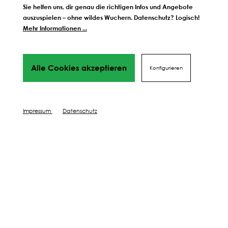
Sie helfen uns, dir genau die richtigen Infos und Angebote
auszuspielen – ohne wildes Wuchern. Datenschutz? Logisch!
Mehr Informationen ...
Alle Cookies akzeptieren
Konfigurieren
Weitere Schritte zum
perfekten Ergebnis
Wir führen dich Schritt für Schritt durch alles Phasen
bis hin
Impressum
Datenschutz
zu deinem perfekten Ergebnis, von Profis mit Tipps,
Videos
und vielen Mehr! Weiter geht's!
DÜNGEN
SCHÜTZEN
PFLEGEN