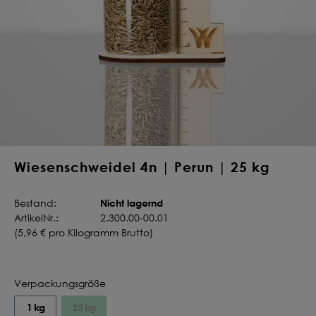
Deine Saat-
Mischung
konfigurieren
QUALITÄT VOM PROFI
INDIVIDUELL FÜR DICH
JETZT KONFIGURIEREN
Wiesenschweidel 4n | Perun | 25 kg
Nicht lagernd
Bestand:
ArtikelNr.:
2.300.00-00.01
(
5,96 €
pro Kilogramm Brutto)
Verpackungsgröße
1 kg
25 kg