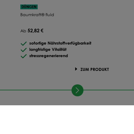
DÜNGEN
Baumkraft® fluid
52,82 €
Ab
sofortige Nährstoffverfügbarkeit
langfristige Vitalität
stressregenerierend
ZUM PRODUKT