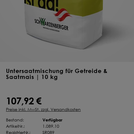
Deine Saat-
Mischung
konfigurieren
QUALITÄT VOM PROFI
INDIVIDUELL FÜR DICH
JETZT KONFIGURIEREN
Untersaatmischung für Getreide &
Saatmais | 10 kg
107,92 €
Preise inkl. MwSt. zzgl. Versandkosten
Verfügbar
Bestand:
ArtikelNr.:
1.089.10
RegistrierNr.:
SR089