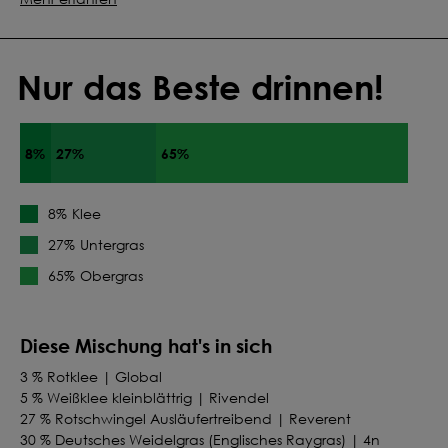
Nur das Beste drinnen!
8%
27%
65%
Klee
8%
Untergras
27%
Obergras
65%
Diese Mischung hat's in sich
3 % Rotklee | Global
5 % Weißklee kleinblättrig | Rivendel
27 % Rotschwingel Ausläufertreibend | Reverent
30 % Deutsches Weidelgras (Englisches Raygras) | 4n