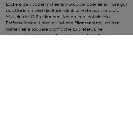
Lockere den Boden mit einem Grubber oder einer Fräse gut
auf. Dadurch wird die Bodenstruktur verbessert, und die
Wurzeln der Gräser können sich optimal entwickeln.
Entferne Steine, Unkraut und alte Pflanzenreste, um den
Samen eine saubere Startfläche zu bieten. Eine
gleichmäßige, feinkrümelige Bodenstruktur hilft, die
Keimung zu verbessern und Wasser besser zu speichern.
BODEN ANALYSIEREN