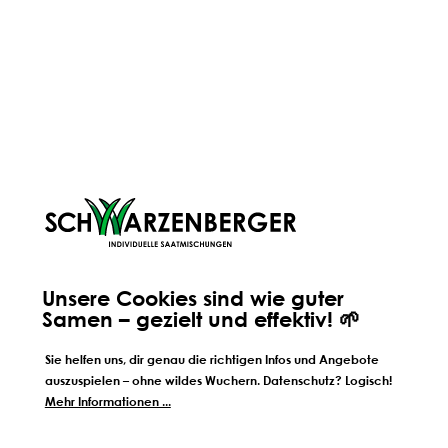
und Trockenstress den
Welche Mischung
Pflanzenbestand verändern
5 Funktionen im
Ein trockener Sommer zeigt sich
selten nur im Ertrag. Oft beginnt
Du suchst die pas
die Veränderung viel früher:
für dein Grünland 
Wertvolle Futtergräser verlieren an
welche funktionier
Konkurrenzkraft, Lücken entstehen
liegt oft der Denkfe
und die Grasnarbe wird anfälliger.
Mischung entschei
Wer die Signale erkennt, kann
welche Aufgaben 
BESUCHE UNSEREN BLOG
rechtzeitig gegensteuern.
erfüllen soll, denn 
Funktionen bestimm
Unsere Cookies sind wie guter
Samen – gezielt und effektiv! 🌱
Sie helfen uns, dir genau die richtigen Infos und Angebote
auszuspielen – ohne wildes Wuchern. Datenschutz? Logisch!
Mehr Informationen ...