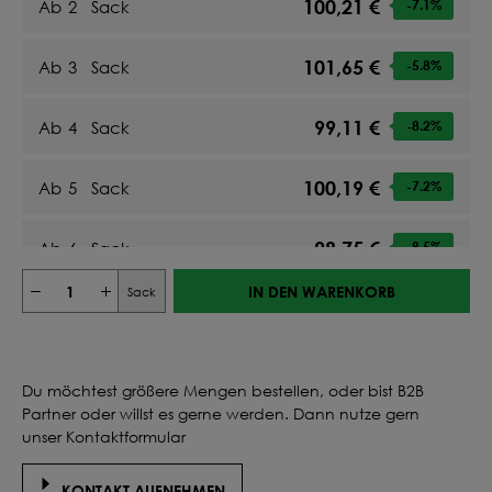
100,21 €
Ab
2
Sack
-7.1
%
101,65 €
Ab
3
Sack
-5.8
%
99,11 €
Ab
4
Sack
-8.2
%
100,19 €
Ab
5
Sack
-7.2
%
98,75 €
Ab
6
Sack
-8.5
%
IN DEN WARENKORB
Sack
99,57 €
Ab
7
Sack
-7.7
%
98,56 €
Ab
8
Sack
-8.7
%
Du möchtest größere Mengen bestellen, oder bist B2B
Partner oder willst es gerne werden. Dann nutze gern
99,22 €
Ab
9
Sack
-8.1
%
unser Kontaktformular
98,45 €
KONTAKT AUFNEHMEN
Ab
10
Sack
-8.8
%