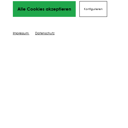
Alle Cookies akzeptieren
Konfigurieren
Impressum
Datenschutz
Ich wollte eine Lösung, die sich rechnet. Nach
der Bodenanalyse wurde die Mischung
angepasst – und das sieht man im Ertrag.
Steinlechner Bernhard, Vomp
Düngen,
Schützen &