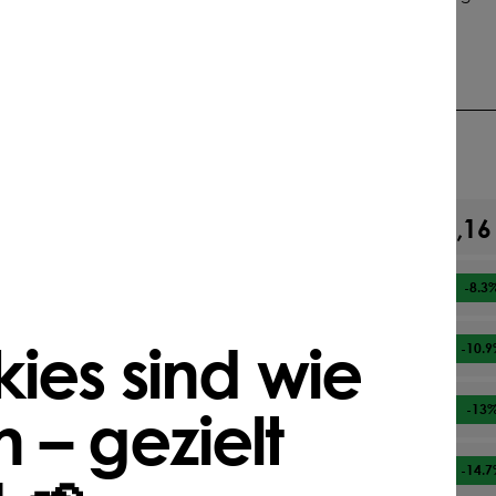
lautet
4 gr/m² | 4 kg/1.000 m² | 40 kg/ha
Darfs etwas mehr sein?
87,16
Ab
1
kg
79,95 €
Ab
2
kg
-8.3
ies sind wie
77,62 €
Ab
3
kg
-10.9
 – gezielt
75,87 €
Ab
5
kg
-13
74,38 €
Ab
10
kg
-14.7