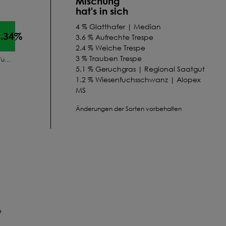
Mischung
hat's in sich
4 % Glatthafer | Median
1.34%
3.6 % Aufrechte Trespe
2.4 % Weiche Trespe
3 % Trauben Trespe
Wurzelfrucht
5.1 % Geruchgras | Regional Saatgut
1.2 % Wiesenfuchsschwanz | Alopex
MS
3 % Kammgras | Southland
Änderungen der Sorten vorbehalten
1.94 % Knaulgras spät | Aldebaran
1.5 % Rotes Straußgras | Highland
1.8 % Hainrispe | Enhary
9 % Wiesenrispe | Balin
3.6 % Wiesen-Lieschgras (Timothe) |
Alma
12.5 % Wiesenschwingel | Hyperbola
0.9 % Goldhafer | Trisett
4.8 % Gemeine Rispe
0.68 % Hornklee | Leo
e
5.6 % Esparsette