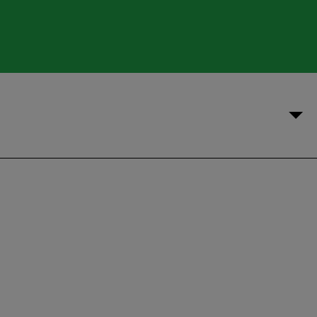
%
%
%
%
%
%
%
%