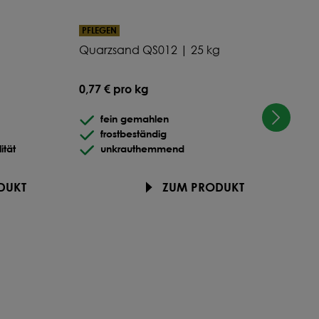
%
PFLEGEN
PFL
Quarzsand QS012 | 25 kg
REX
%
0,77 € pro kg
66,5
%
fein gemahlen
frostbeständig
tät
unkrauthemmend
DUKT
ZUM PRODUKT