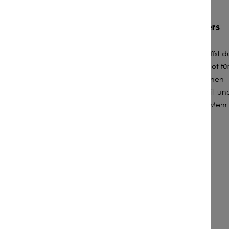
JETZT KO
Was unsere Mischung besonders
macht
Mit unserer Streuobstwiesenmischung schaffst d
nicht nur ein reichhaltiges Nahrungsangebot fü
Insekten, sondern du tust auch dir und deinen
Obstbäumen Gutes: Du hast weniger Arbeit un
r
deine Bäume einen nahrhafteren Boden.
Mehr
erfahren
blühende Kräuterwiese
bestäubungsfördernd
stabile Grasnarbe
Mehr anzeigen