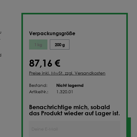
NFIGURIEREN
u
Verpackungsgröße
r
1 kg
200 g
d
87,16 €
Preise inkl. MwSt. zzgl. Versandkosten
Nicht lagernd
Bestand:
ArtikelNr.:
1.320.01
Benachrichtige mich, sobald
das Produkt wieder auf Lager ist.
Deine E-Mail