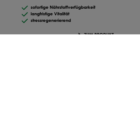
sofortige Nährstoffverfügbarkeit
9,53 €
langfristige Vitalität
Ab
325
kg
-59.6
%
stressregenerierend
9,50 €
Ab
350
kg
-59.7
%
ZUM PRODUKT