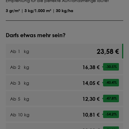
Empfehlung für die perfekte Aufwandsmenge lautet
3 gr/m² | 3 kg/1.000 m² | 30 kg/ha
Darfs etwas mehr sein?
23,58 €
Ab
1
kg
16,38 €
Ab
2
kg
-30.5
%
14,05 €
Ab
3
kg
-40.4
%
12,30 €
Ab
5
kg
-47.8
%
10,81 €
Ab
10
kg
-54.2
%