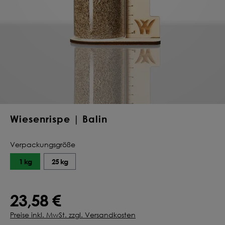
Deine Saat-
Mischung
konfigurieren
QUALITÄT VOM PROFI
INDIVIDUELL FÜR DICH
JETZT KONFIGURIEREN
Wiesenrispe | Balin
Verpackungsgröße
1 kg
25 kg
23,58 €
Preise inkl. MwSt. zzgl. Versandkosten