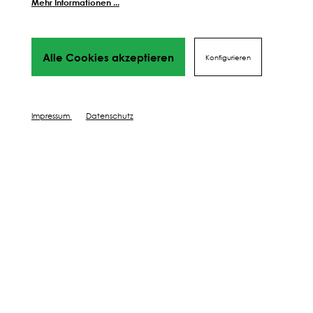
Mehr Informationen ...
Weitere Schritte zum
perfekten Ergebnis
Wir führen dich Schritt für Schritt durch alles Phasen
Alle Cookies akzeptieren
Konfigurieren
bis hin
zu deinem perfekten Ergebnis, von Profis mit Tipps,
Videos
und vielen Mehr! Weiter geht's!
Impressum
Datenschutz
DÜNGEN
SCHÜTZEN
PFLEGEN