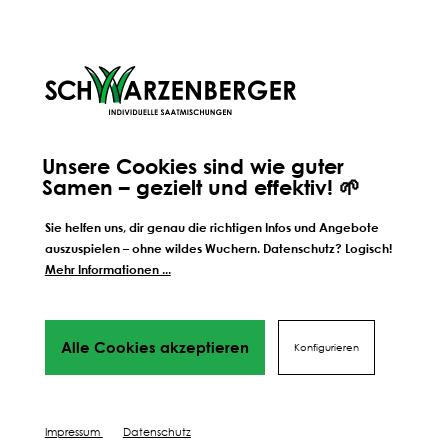
perfekten Ergebnis
Wir führen dich Schritt für Schritt durch alles Phasen
bis hin
zu deinem perfekten Ergebnis, von Profis mit Tipps,
Videos
und vielen Mehr! Weiter geht's!
DÜNGEN
SCHÜTZEN
Unsere Cookies sind wie guter
Samen – gezielt und effektiv! 🌱
PFLEGEN
Sie helfen uns, dir genau die richtigen Infos und Angebote
auszuspielen – ohne wildes Wuchern. Datenschutz? Logisch!
Mehr Informationen ...
Alle Cookies akzeptieren
Konfigurieren
Impressum
Datenschutz