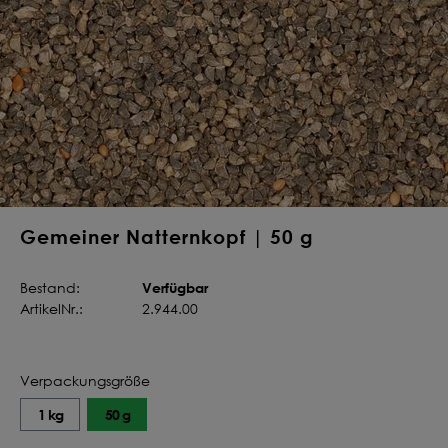
Deine Saat-
Mischung
konfigurieren
QUALITÄT VOM PROFI
INDIVIDUELL FÜR DICH
JETZT KONFIGURIEREN
Gemeiner Natternkopf | 50 g
Verfügbar
Bestand:
ArtikelNr.:
2.944.00
Verpackungsgröße
1 kg
50 g