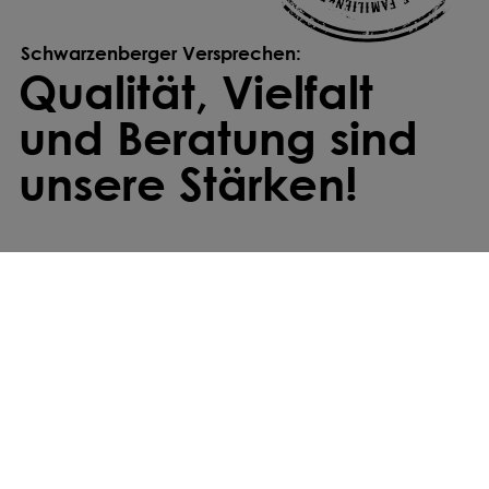
Schwarzenberger Versprechen:
Qualität, Vielfalt
und Beratung sind
unsere Stärken!
Individuell gemischt
Wir stellen deine Saatmischung individuell
zusammen – exakt abgestimmt auf deine
Anforderungen und Standortbedingungen.
Kostenfreier Versand
Deine Bestellung ist innerhalb von zwei bis
drei Werktagen bei dir – ab einem