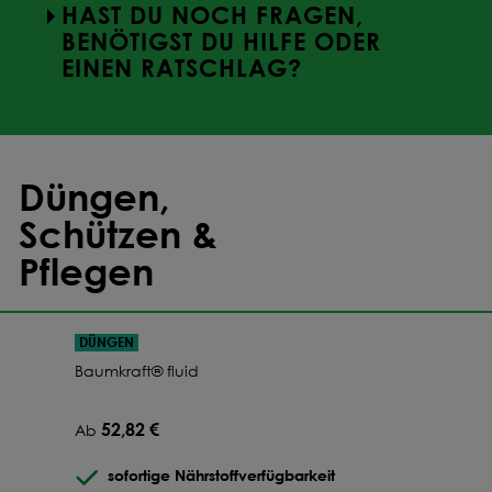
HAST DU NOCH FRAGEN,
BENÖTIGST DU HILFE ODER
EINEN RATSCHLAG?
Düngen,
Schützen &
Pflegen
DÜNGEN
Baumkraft® fluid
52,82 €
Ab
sofortige Nährstoffverfügbarkeit